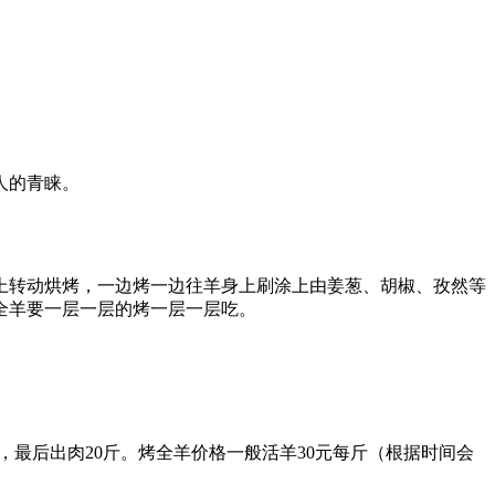
人的青睐。
上转动烘烤，一边烤一边往羊身上刷涂上由姜葱、胡椒、孜然等
全羊要一层一层的烤一层一层吃。
，最后出肉20斤。烤全羊价格一般活羊30元每斤（根据时间会