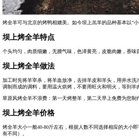
烤全羊可与北京的烤鸭相媲美。如今坝上羔羊的品种基本以“小蒙
坝上烤全羊特点
个头均匀，肉质细嫩，无膻气味，色泽黄亮，皮脆肉嫩，香味
坝上烤全羊做法
加工时先将羊宰杀，将羊血放净，去掉羊皮和羊头，用井水洗
调制而成的调料，要用温火烘烤，不要用旺火和明火，等到羊
草原风烤全羊不浪费：第一天烤整羊，第二天早上免费为您制
坝上烤全羊价格
烤全羊大小一般40-80斤左右，根据人数不同选择相应的大小
有不同）。