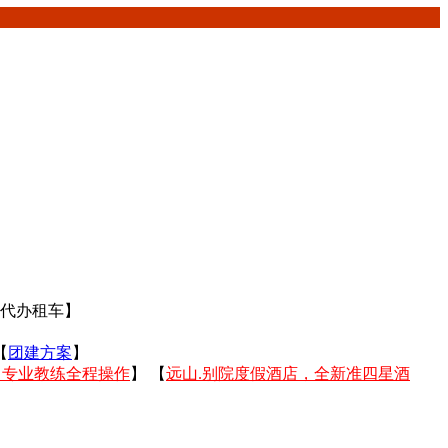
【代办租车】
【
团建方案
】
 专业教练全程操作
】 【
远山.别院度假酒店，全新准四星酒