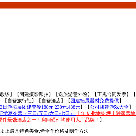
建教练】【团建摄影跟拍】【送旅游意外险】【正规合同发票】
】【自营旅行社】【自营酒店】【
团建拓展器材免费提供
】
日游拓展团建套餐188元.238元.438元
】【
公司团建游戏大全
】
学夏令营（三日/五日/六日/七日）
十年专业地接 坝上独家营地
硬件最强酒店之一！房间硬件均使用大厂品牌！
】
羊,坝上最具特色美食,烤全羊价格及制作方法