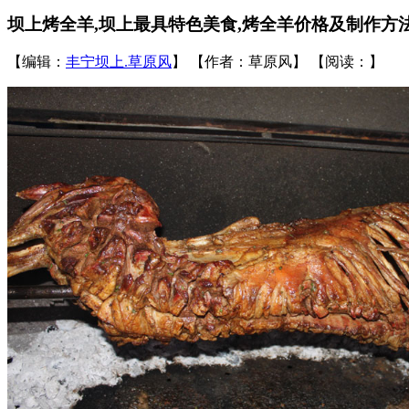
坝上烤全羊,坝上最具特色美食,烤全羊价格及制作方
【编辑：
丰宁坝上.草原风
】 【作者：草原风】 【阅读：
】