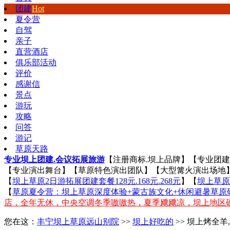
团建
Hot
夏令营
自驾
亲子
直营酒店
俱乐部活动
评价
感谢信
景点
游玩
攻略
问答
游记
草原天路
专业坝上团建.会议拓展旅游
【注册商标.坝上品牌】【专业团
【专业演出舞台】【草原特色演出团队】【大型篝火演出场地
【
坝上草原2日游拓展团建套餐128元.168元.268元
】【
坝上草原3
【
草原夏令营：坝上草原深度体验+蒙古族文化+休闲避暑草原研
店，全年无休，中央空调冬季嗷嗷热，夏季飕飕凉，坝上地区
您在这：
丰宁坝上草原远山别院
>>
坝上好吃的
>> 坝上烤全