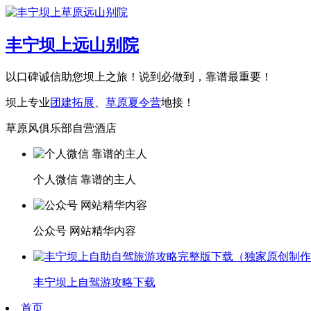
丰宁坝上远山别院
以口碑诚信助您坝上之旅！说到必做到，靠谱最重要！
坝上专业
团建拓展
、
草原夏令营
地接！
草原风俱乐部自营酒店
个人微信 靠谱的主人
公众号 网站精华内容
丰宁坝上自驾游攻略下载
首页