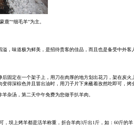
鹿”“细毛羊”为主。
四溢，味道极为鲜美，是招待贵客的佳品，而且也是备受中外客
净后固定在一个架子上，用刀在肉厚的地方划出花刀，架在炭火
肉变得深棕色并且冒出油时，用刀子片下来蘸着孜然吃即可，烤
作羊杂汤，第二天中午免费为您做手扒羊肉。
即可，坝上烤羊都是活羊称重，折合羊肉3斤出1斤，如：60斤的羊