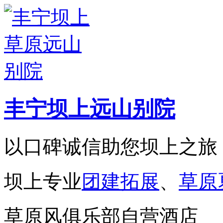
丰宁坝上远山别院
以口碑诚信助您坝上之旅
坝上专业
团建拓展
、
草原
草原风俱乐部自营酒店